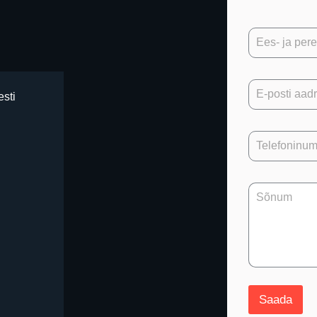
esti
Saada