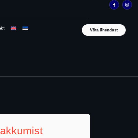
akt
Võta ühendust
pakkumist