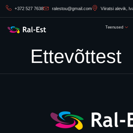
+372 527 7638
ralestou@gmail.com
Viiratsi alevik, 
Teenused
Ettevõttest